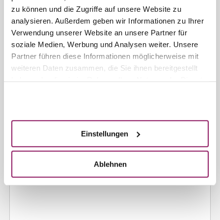
Intl. Vorwahl
*
zu können und die Zugriffe auf unsere Website zu
analysieren. Außerdem geben wir Informationen zu Ihrer
Verwendung unserer Website an unsere Partner für
Vorwahl
*
soziale Medien, Werbung und Analysen weiter. Unsere
Partner führen diese Informationen möglicherweise mit
Nummer
*
weiteren Daten zusammen, die Sie ihnen bereitgestellt
haben oder die sie im Rahmen Ihrer Nutzung der Dienste
gesammelt haben.
Ihre Fragen an uns
Akzeptieren
Einstellungen
Ablehnen