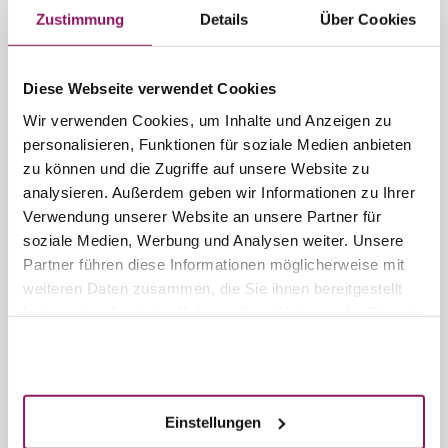
Sie haben uns telefonisch nicht erreichen können? Wir
Zustimmung
Details
Über Cookies
rufen Sie gerne zurück.
Bitte wählen Sie hier eine Zeit, zu der Sie erreichbar
sind (Es ist nur eine Auswahl möglich).
Diese Webseite verwendet Cookies
Wir verwenden Cookies, um Inhalte und Anzeigen zu
Möchten Sie einen Termin verschieben oder absagen,
personalisieren, Funktionen für soziale Medien anbieten
nutzen Sie bitte
nicht
unser Rückrufmodul sondern
zu können und die Zugriffe auf unsere Website zu
schreiben uns eine Mail an
info@rosenparkklinik.de
.
analysieren. Außerdem geben wir Informationen zu Ihrer
Verfügbare Rückruftermine
Verwendung unserer Website an unsere Partner für
soziale Medien, Werbung und Analysen weiter. Unsere
Partner führen diese Informationen möglicherweise mit
weitere Termine >
weiteren Daten zusammen, die Sie ihnen bereitgestellt
haben oder die sie im Rahmen Ihrer Nutzung der Dienste
Verfügbare Tage
Plätze belegt
gesammelt haben.
Akzeptieren
weitere Termine >
Einstellungen
Wenn Sie den Termin vorzeitig absagen möchten,