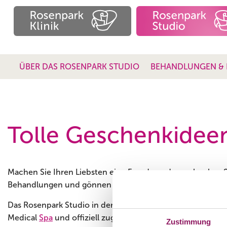
ÜBER DAS ROSENPARK STUDIO
BEHANDLUNGEN & 
Tolle Geschenkidee
Machen Sie Ihren Liebsten eine Freude und verschenken 
Behandlungen und gönnen Sie ihnen eine Auszeit vom All
Das Rosenpark Studio in der Innenstadt von Darmstadt ist 
Medical
Spa
und offiziell zugelassene ärztliche Privatprax
Zustimmung