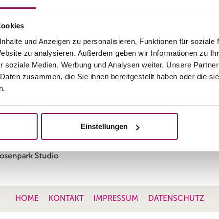
sicht und Körper.
ie
hier
.
Cookies
nhalte und Anzeigen zu personalisieren, Funktionen für soziale
llen Sie ihn ganz einfach
Website zu analysieren. Außerdem geben wir Informationen zu I
 unten). Gerne senden wir
r soziale Medien, Werbung und Analysen weiter. Unsere Partner
st zu. Hierfür senden wir
 Daten zusammen, die Sie ihnen bereitgestellt haben oder die s
resse (innerhalb von 1-2
n.
nach Zahlungseingang.
Einstellungen
HOME
KONTAKT
IMPRESSUM
DATENSCHUTZ