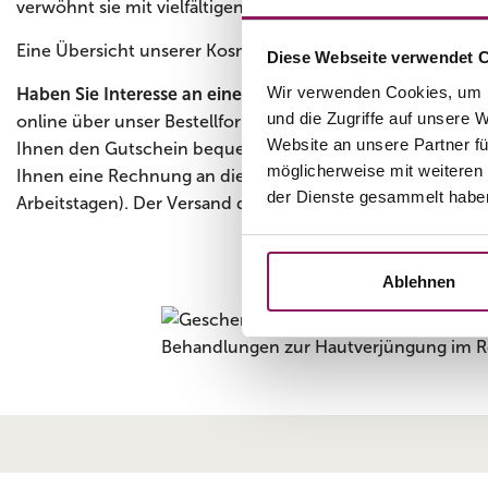
verwöhnt sie mit vielfältigen Kosmetikanwendungen an Ge
Eine Übersicht unserer Kosmetik-Anwendungen finden S
Diese Webseite verwendet 
Wir verwenden Cookies, um I
Haben Sie Interesse an einem Geschenk-Gutschein?
Beste
und die Zugriffe auf unsere 
online über unser Bestellformular oder per Telefon (siehe
Website an unsere Partner fü
Ihnen den Gutschein bequem und versandkostenfrei per Po
möglicherweise mit weiteren
Ihnen eine Rechnung an die von Ihnen angegebene Mailad
der Dienste gesammelt habe
Arbeitstagen). Der Versand des Gutscheins erfolgt direkt 
Ablehnen