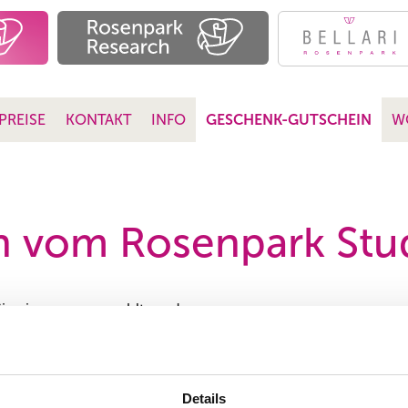
PREISE
KONTAKT
INFO
GESCHENK-GUTSCHEIN
W
n vom Rosenpark Stu
Sie eine unserer wohltuenden
tag.
ein exklusives
is. Unser ausgebildetes Team
Details