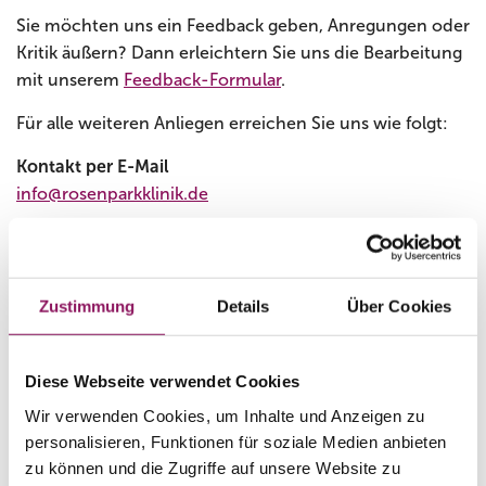
Sie möchten uns ein Feedback geben, Anregungen oder
Kritik äußern? Dann erleichtern Sie uns die Bearbeitung
mit unserem
Feedback-Formular
.
Für alle weiteren Anliegen erreichen Sie uns wie folgt:
Kontakt per E-Mail
info@rosenparkklinik.de
Kontakt per Telefon
Telefonisch erreichen Sie uns montags bis freitags von
8.00 bis 19.00 Uhr unter der Rufnummer:
Zustimmung
Details
Über Cookies
+49 6151 95470
Außerhalb unserer Geschäftszeiten haben Sie die
Möglichkeit, Ihre Nachricht auf unsere Voicebox zu
Diese Webseite verwendet Cookies
sprechen.
Wir verwenden Cookies, um Inhalte und Anzeigen zu
personalisieren, Funktionen für soziale Medien anbieten
Sie wünschen sich einen Rückruf von uns? Dann
zu können und die Zugriffe auf unsere Website zu
können Sie über unser
Kontaktformular
über den