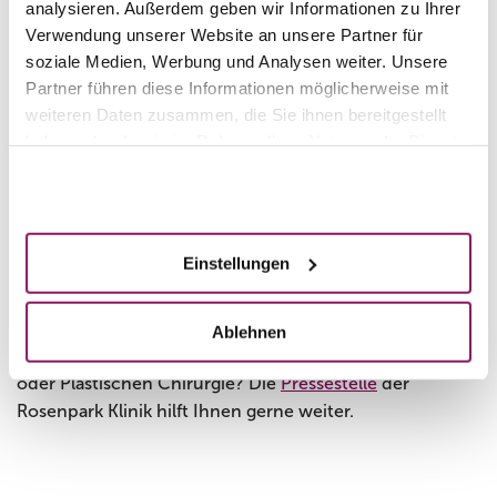
analysieren. Außerdem geben wir Informationen zu Ihrer
Button "Telefon" einen Rückruftermin vereinbaren.
Verwendung unserer Website an unsere Partner für
Unsere Öffnungszeiten
soziale Medien, Werbung und Analysen weiter. Unsere
Partner führen diese Informationen möglicherweise mit
Sie können uns gerne in der Rosenpark Klinik montags
weiteren Daten zusammen, die Sie ihnen bereitgestellt
bis freitags von 8.00 bis 19.00 Uhr besuchen.
haben oder die sie im Rahmen Ihrer Nutzung der Dienste
gesammelt haben.
Unsere Adresse lautet:
Akzeptieren
Rosenpark Klinik
Heidelberger Landstraße 18-20
64297 Darmstadt
Einstellungen
Pressekontakt
Sie sind Journalist? Suchen Bildmaterial oder
Ablehnen
Informationen zur ästhetisch-operativen
Dermatologie
oder Plastischen Chirurgie? Die
Pressestelle
der
Rosenpark Klinik hilft Ihnen gerne weiter.