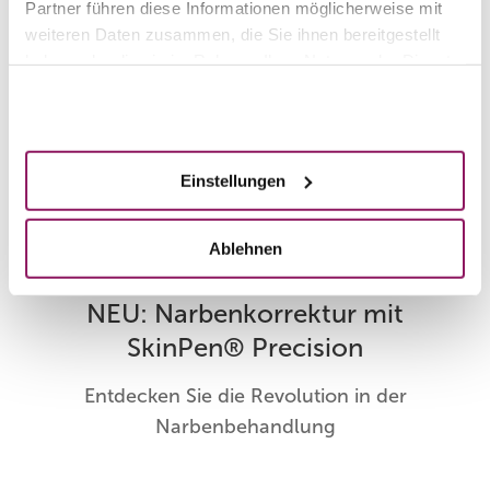
Partner führen diese Informationen möglicherweise mit
weiteren Daten zusammen, die Sie ihnen bereitgestellt
haben oder die sie im Rahmen Ihrer Nutzung der Dienste
gesammelt haben.
Cell Hydration Boost by REVIDERM
Akzeptieren
Intensives Feuchtigkeitstreatment
Einstellungen
Ablehnen
NEU: Narbenkorrektur mit
SkinPen® Precision
Entdecken Sie die Revolution in der
Narbenbehandlung