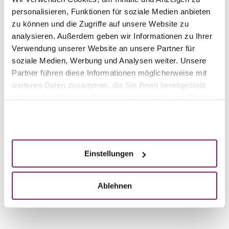
verschenken Sie Schönheit!
personalisieren, Funktionen für soziale Medien anbieten
zu können und die Zugriffe auf unsere Website zu
Haben Sie Interesse an einem Geschenk-
analysieren. Außerdem geben wir Informationen zu Ihrer
Gutschein?
Verwendung unserer Website an unsere Partner für
Bestellen Sie ihn ganz einfach online über unser
soziale Medien, Werbung und Analysen weiter. Unsere
Bestellformular oder per Telefon unter
+49 6151
Partner führen diese Informationen möglicherweise mit
95470
. Gerne senden wir Ihnen den Gutschein
weiteren Daten zusammen, die Sie ihnen bereitgestellt
bequem und versandkostenfrei per Post zu. Hierfür
haben oder die sie im Rahmen Ihrer Nutzung der Dienste
senden wir Ihnen eine Rechnung an die von Ihnen
gesammelt haben.
angegebene Mailadresse (innerhalb von 1-2
Akzeptieren
Arbeitstagen). Der Versand des Gutscheins erfolgt
direkt nach Zahlungseingang.
Einstellungen
Eine Übersicht unseres Behandlungsspektrums
finden Sie
hier
.
Ablehnen