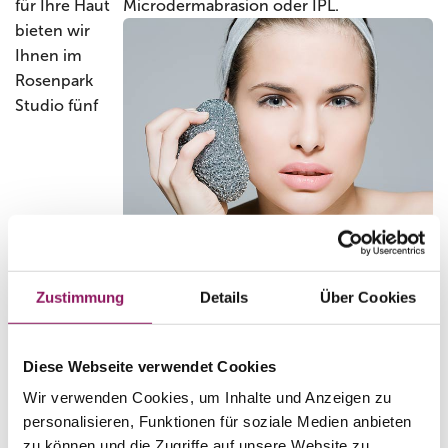
für Ihre Haut
bieten wir
Ihnen im
Rosenpark
Studio fünf
Attraktiv und schön: ein frischer Teint
Zustimmung
Details
Über Cookies
Behandlungen zur Verbesserung Ihres Hautbilds an.
Bei
Mikrodermabrasion
und
HydraFacial™
wird die
Diese Webseite verwendet Cookies
obere Hautschicht mit unterschiedlichen Methoden
Wir verwenden Cookies, um Inhalte und Anzeigen zu
sanft abgetragen und die Haut für die weitere
personalisieren, Funktionen für soziale Medien anbieten
Behandlung vorbereitet. Abgestorbene Zellen, unreine
zu können und die Zugriffe auf unsere Website zu