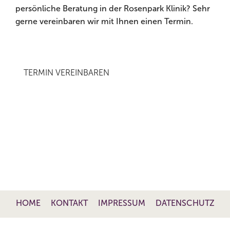
persönliche Beratung in der Rosenpark Klinik? Sehr
hochkompetent versorgt wissen, sondern auch
gerne vereinbaren wir mit Ihnen einen Termin.
rundum wohlfühlen.
TERMIN VEREINBAREN
HOME
KONTAKT
IMPRESSUM
DATENSCHUTZ