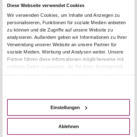
Liposuktion Sommer Special
Diese Webseite verwendet Cookies
Juni, Juli und August 2026
Wir verwenden Cookies, um Inhalte und Anzeigen zu
personalisieren, Funktionen für soziale Medien anbieten
zu können und die Zugriffe auf unsere Website zu
analysieren. Außerdem geben wir Informationen zu Ihrer
Verwendung unserer Website an unsere Partner für
soziale Medien, Werbung und Analysen weiter. Unsere
NEU: Narbenkorrektur mit
Partner führen diese Informationen möglicherweise mit
weiteren Daten zusammen, die Sie ihnen bereitgestellt
SkinPen® Precision
haben oder die sie im Rahmen Ihrer Nutzung der Dienste
gesammelt haben.
Akzeptieren
Einstellungen
Ablehnen
Specials & Veranstaltungen im