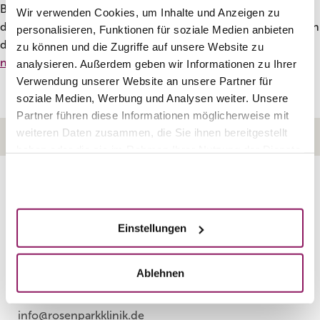
Bindegewebe können sich auch vergrößerte Fettzellen an
Wir verwenden Cookies, um Inhalte und Anzeigen zu
die Oberfläche schieben, wodurch dellenartige Erhebungen
personalisieren, Funktionen für soziale Medien anbieten
der Haut entstehen. Zur Behandlung von Cellulite gibt es
zu können und die Zugriffe auf unsere Website zu
nicht-operative
und
operative
Verfahren.
analysieren. Außerdem geben wir Informationen zu Ihrer
Verwendung unserer Website an unsere Partner für
soziale Medien, Werbung und Analysen weiter. Unsere
Partner führen diese Informationen möglicherweise mit
weiteren Daten zusammen, die Sie ihnen bereitgestellt
HOME
KONTAKT
IMPRESSUM
DATENSCHUTZ
haben oder die sie im Rahmen Ihrer Nutzung der Dienste
gesammelt haben.
Akzeptieren
Rosenparkklinik
GmbH
Heidelberger Landstraße 18/20
Einstellungen
64297 Darmstadt
Ablehnen
info@rosenparkklinik.de