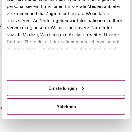
personalisieren, Funktionen für soziale Medien anbieten
zu können und die Zugriffe auf unsere Website zu
analysieren. Außerdem geben wir Informationen zu Ihrer
Artikel teilen:
teilen
Verwendung unserer Website an unsere Partner für
soziale Medien, Werbung und Analysen weiter. Unsere
Partner führen diese Informationen möglicherweise mit
#BehindBeauty
weiteren Daten zusammen, die Sie ihnen bereitgestellt
haben oder die sie im Rahmen Ihrer Nutzung der Dienste
Unser neuer Blog, mit allen was hinter Schönheit steckt
gesammelt haben.
Akzeptieren
Jetzt abonnieren
Einstellungen
Ablehnen
Zurück