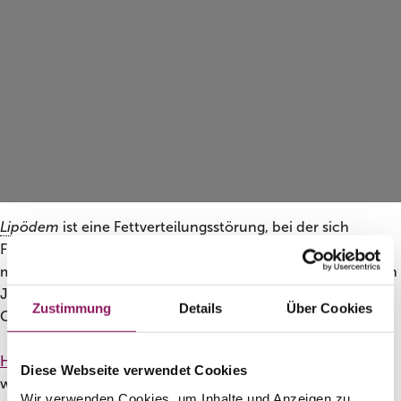
Lipödem
ist eine Fettverteilungsstörung, bei der sich
Fettzellen krankhaft vergrößern. Um herauszufinden, wie
man sich mit der Krankheit fühlt und damit schon in jungen
Jahren umgeht, hat das ZDF die Patientin Alicia von Dr.
Zustimmung
Details
Über Cookies
Christian Stanger begleitet.
Hier
gibt es den Link zum Beitrag auf YouTube und
hier
Diese Webseite verwendet Cookies
weitere Informationen zum Thema
Lipödem
.
Wir verwenden Cookies, um Inhalte und Anzeigen zu