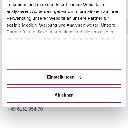
zu können und die Zugriffe auf unsere Website zu
analysieren. Außerdem geben wir Informationen zu Ihrer
Verwendung unserer Website an unsere Partner für
soziale Medien, Werbung und Analysen weiter. Unsere
HOME
KONTAKT
IMPRESSUM
DATENSCHUTZ
Partner führen diese Informationen möglicherweise mit
weiteren Daten zusammen, die Sie ihnen bereitgestellt
haben oder die sie im Rahmen Ihrer Nutzung der Dienste
Rosenparkklinik
GmbH
gesammelt haben.
Akzeptieren
Heidelberger Landstraße 18/20
64297 Darmstadt
Einstellungen
Ablehnen
info@rosenparkklinik.de
+49 6151 954 70