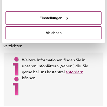
Akzeptieren
Sofort – ohne Ausfallzeiten. Die behandelten Stellen
müssen für eine Weile vor Sonne geschützt werden.
Einstellungen
Nach der
Schaumverödung
ist eine
Kompressionstherapie für einige Tage ratsam. Zudem
Ablehnen
sollten Sie drei Wochen lang auf Wärmebelastung der
injizierten Stellen (Sauna, Sonnenbäder, Solarium)
verzichten.
Weitere Informationen finden Sie in
unseren Infoblättern „Venen", die Sie
gerne bei uns kostenfrei
anfordern
können.