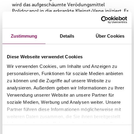
wird das aufgeschäumte Verödungsmittel
Polidocanol in die erkrankte Kleinst-Vene injiziert. Es
bewirkt eine kaum spürbare Entzündung der
Gefäßwand. Die Vene verklebt und verschließt sich
und wird vom Körper abgebaut.
Zustimmung
Details
Über Cookies
Verödung mit dem Laser:
Die betroffenen Venen
werden durch die Haut mit Laserlicht bestrahlt.
Unter der Hitzeeinwirkung ziehen sich die
Blutgefäße zusammen, verschließen sich und
Diese Webseite verwendet Cookies
werden anschließend vom Körper abgebaut.
Wir verwenden Cookies, um Inhalte und Anzeigen zu
personalisieren, Funktionen für soziale Medien anbieten
Wir therapieren maximal viele
Besenreiser
pro
zu können und die Zugriffe auf unsere Website zu
Einzelsitzung.
analysieren. Außerdem geben wir Informationen zu Ihrer
Ist eine Betäubung notwendig?
Verwendung unserer Website an unsere Partner für
soziale Medien, Werbung und Analysen weiter. Unsere
Nein.
Partner führen diese Informationen möglicherweise mit
weiteren Daten zusammen, die Sie ihnen bereitgestellt
Wann bin ich wieder
haben oder die sie im Rahmen Ihrer Nutzung der Dienste
einsatzfähig?
gesammelt haben.