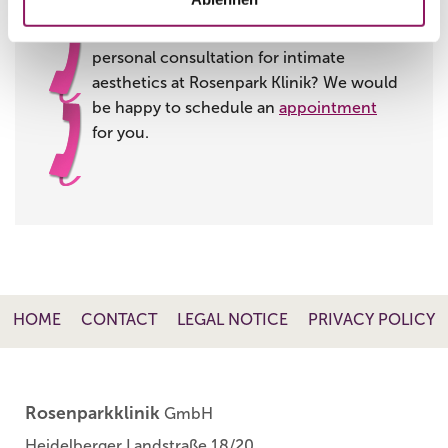
Are you interested in a no-obligation
personal consultation for intimate
aesthetics at Rosenpark Klinik? We would
be happy to schedule an
appointment
for you.
HOME
CONTACT
LEGAL NOTICE
PRIVACY POLICY
Rosenparkklinik
GmbH
Heidelberger Landstraße 18/20