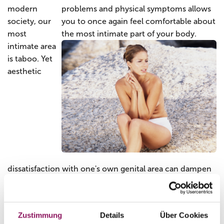
modern
society, our
most
intimate area
is taboo. Yet
aesthetic
dissatisfaction with one's own genital area can dampen
vitality, and pain during sex can cause organic problems.
At Rosenpark Klinik, women and men will find expert
specialist physicians who will provide them with
Zustimmung
Details
Über Cookies