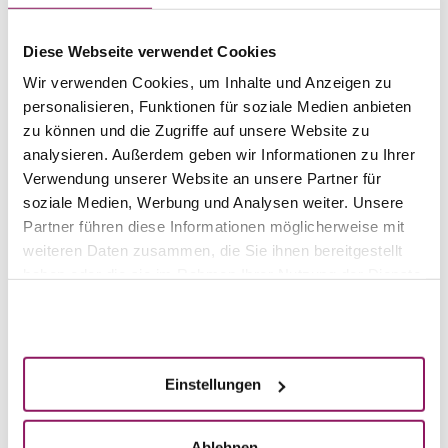
discreet counseling and who can eliminate their
problems by means of intimate aesthetics or genital
Diese Webseite verwendet Cookies
surgery. Sometimes only minor surgical procedures are
necessary – and you are once again at peace with the
Wir verwenden Cookies, um Inhalte und Anzeigen zu
most intimate parts of your body.
personalisieren, Funktionen für soziale Medien anbieten
Intimate aesthetics – For women
zu können und die Zugriffe auf unsere Website zu
Aesthetic corrections of the female genitalia
analysieren. Außerdem geben wir Informationen zu Ihrer
Intimate aesthetics – For men
[more]
Verwendung unserer Website an unsere Partner für
Aesthetic corrections of the male genitalia
[more]
soziale Medien, Werbung und Analysen weiter. Unsere
Partner führen diese Informationen möglicherweise mit
You can find more information in our
weiteren Daten zusammen, die Sie ihnen bereitgestellt
"Genital aesthetic" information sheets,
haben oder die sie im Rahmen Ihrer Nutzung der Dienste
which you can
request
from us free of
gesammelt haben.
charge.
Akzeptieren
Einstellungen
Ablehnen