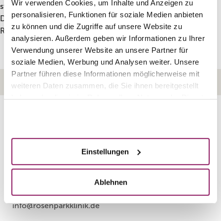
Wir verwenden Cookies, um Inhalte und Anzeigen zu
straffer. Es eignet sich für folgende Regionen: Hals,
personalisieren, Funktionen für soziale Medien anbieten
Dekolleté, Oberarme, Bauch, Oberschenkel und
Cellulite
-
zu können und die Zugriffe auf unsere Website zu
Regionen.
analysieren. Außerdem geben wir Informationen zu Ihrer
Verwendung unserer Website an unsere Partner für
soziale Medien, Werbung und Analysen weiter. Unsere
Partner führen diese Informationen möglicherweise mit
HOME
KONTAKT
IMPRESSUM
DATENSCHUTZ
weiteren Daten zusammen, die Sie ihnen bereitgestellt
haben oder die sie im Rahmen Ihrer Nutzung der Dienste
gesammelt haben.
Akzeptieren
Rosenparkklinik
GmbH
Heidelberger Landstraße 18/20
Einstellungen
64297 Darmstadt
Ablehnen
info@rosenparkklinik.de