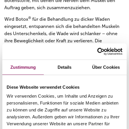
Botenstoffe, mit denen die Nerven dem Muskel den
Auftrag geben, sich zusammenzuziehen.
®
Wird Botox
für die Behandlung zu dicker Waden
eingesetzt, entspannen sich die behandelten Muskeln
des Unterschenkels, die Wade wird schlanker – ohne
ihre Beweglichkeit oder Kraft zu verlieren. Die
Behandlung mit Botulinum darf nur von Medizinern
vorgenommen werden.
Was wird gemacht?
Zustimmung
Details
Über Cookies
®
Botox
wird mit einer feinen Kanüle gezielt in einzelne
Diese Webseite verwendet Cookies
Stränge des Wadenmuskels injiziert. Die kleinen
Einstiche sind nur noch für ein paar Minuten zu sehen.
Wir verwenden Cookies, um Inhalte und Anzeigen zu
Ansonsten hinterlässt die Therapie keine Spuren –
personalisieren, Funktionen für soziale Medien anbieten
zu können und die Zugriffe auf unsere Website zu
außer schlankeren Waden nach etwa zwei bis vier
analysieren. Außerdem geben wir Informationen zu Ihrer
Wochen. Die Patienten sind sofort wieder
Verwendung unserer Website an unsere Partner für
gesellschaftsfähig.