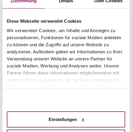
Zustimmung
Details
Über Cookies
das Gewebe gespritzt.
Die Vorteile der
Tumeszenz-Lokalanästhesie
für die
Laserlipolyse
:
Diese Webseite verwendet Cookies
Wir verwenden Cookies, um Inhalte und Anzeigen zu
Der Patient ist wach und
personalisieren, Funktionen für soziale Medien anbieten
kann sich selbst umdrehen
zu können und die Zugriffe auf unsere Website zu
kann einzelne Muskel anspannen
analysieren. Außerdem geben wir Informationen zu Ihrer
Verwendung unserer Website an unsere Partner für
kann zur Kontrolle der Symmetrie aufstehen
soziale Medien, Werbung und Analysen weiter. Unsere
durch die Grundspannung seiner Muskeln ist seine
Partner führen diese Informationen möglicherweise mit
Körpersilhouette erkennbar
weiteren Daten zusammen, die Sie ihnen bereitgestellt
Ergänzende Möglichkeiten für Ihre angenehme, schmerzfreie Behandlung
haben oder die sie im Rahmen Ihrer Nutzung der Dienste
Anästhesie
.
und weitere Informationen finden Sie unter
gesammelt haben.
Akzeptieren
Wann bin ich wieder
einsatzfähig?
Einstellungen
In der Regel können Patienten nach drei bis vier Tagen