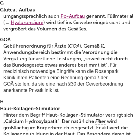
G
Gluteal-Aufbau
umgangssprachlich auch
Po-Aufbau
genannt. Füllmaterial
(→
Hyaluronsäure
) wird tief ins Gewebe eingebracht und
vergrößert das Volumen des Gesäßes.
GOÄ
Gebührenordnung für Ärzte (
GOÄ
). Gemäß §1
Anwendungsbereich bestimmt die Verordnung die
Vergütung für ärztliche Leistungen, „soweit nicht durch
das Bundesgesetz etwas anderes bestimmt ist“. F
ür
medizinisch notwendige Eingriffe kann die
Rosenpark
Klinik
ihren Patienten
eine Rechnung gemäß d
er
GOÄ
stellen, da sie eine
nach §30 der Gewerbeordnung
anerkannte Privatklinik ist.
H
Haut-Kollagen-Stimulator
Hinter dem Begriff
Haut-Kollagen-Stimulator
verbirgt sich
„Calcium Hydroxylapatit“. Der natürliche
Filler
wird
großflächig im Körperbereich eingesetzt. Er aktiviert die
Kollagenneubildung in der Haut. Das Besondere daran ist