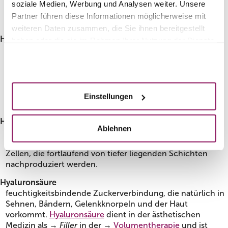
soziale Medien, Werbung und Analysen weiter. Unsere
des →
Facelifts
strafft Haut, Muskulatur und Bindegewebe
Partner führen diese Informationen möglicherweise mit
und gibt dem Gesicht fehlendes Volumen zurück.
weiteren Daten zusammen, die Sie ihnen bereitgestellt
Histologie
haben oder die sie im Rahmen Ihrer Nutzung der Dienste
Der griechische Begriff setzt sich zusammen aus den
gesammelt haben.
Wörtern „histos“ (Gewebe) und „logos“ (Lehre). Er
Akzeptieren
beschreibt das medizinische Teilgebiet der Gewebelehre,
die menschliches Gewebe auf mikroskopischer Ebene
untersucht, zum Beispiel im Bereich der
Hauttumor-
Einstellungen
Chirurgie
.
Hornschicht
Ablehnen
(Stratum corneum) äußerste Schicht der →
Epidermis
(Oberhaut). Sie besteht aus abgestorbenen, verhornten
Zellen, die fortlaufend von tiefer liegenden Schichten
nachproduziert werden.
Hyaluronsäure
feuchtigkeitsbindende Zuckerverbindung, die natürlich in
Sehnen, Bändern, Gelenkknorpeln und der Haut
vorkommt.
Hyaluronsäure
dient in der ästhetischen
Medizin als →
Filler
in der →
Volumentherapie
und ist