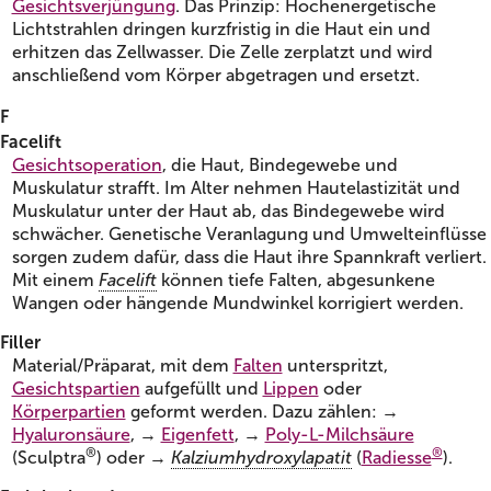
Gesichtsverjüngung
. Das Prinzip: Hochenergetische
Lichtstrahlen dringen kurzfristig in die Haut ein und
erhitzen das Zellwasser. Die Zelle zerplatzt und wird
anschließend vom Körper abgetragen und ersetzt.
F
Facelift
Gesichtsoperation
, die Haut, Bindegewebe und
Muskulatur strafft. Im Alter nehmen Hautelastizität und
Muskulatur unter der Haut ab, das Bindegewebe wird
schwächer. Genetische Veranlagung und Umwelteinflüsse
sorgen zudem dafür, dass die Haut ihre Spannkraft verliert.
Mit einem
Facelift
können tiefe Falten, abgesunkene
Wangen oder hängende Mundwinkel korrigiert werden.
Filler
Material/Präparat, mit dem
Falten
unterspritzt,
Gesichtspartien
aufgefüllt und
Lippen
oder
Körperpartien
geformt werden. Dazu zählen: →
Hyaluronsäure
, →
Eigenfett
, →
Poly-L-Milchsäure
®
®
(Sculptra
) oder →
Kalziumhydroxylapatit
(
Radiesse
).