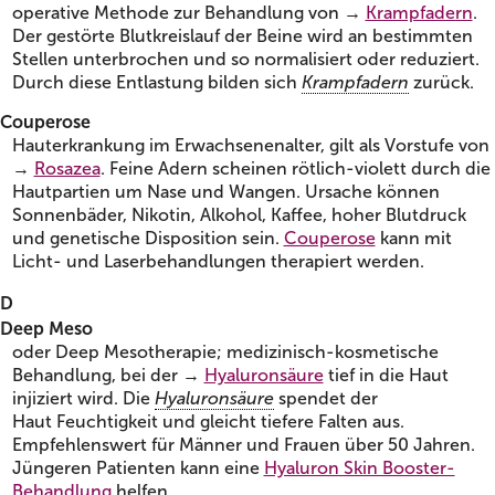
operative Methode zur Behandlung von →
Krampfadern
.
Der gestörte Blutkreislauf der Beine wird an bestimmten
Stellen unterbrochen und so normalisiert oder reduziert.
Durch diese Entlastung bilden sich
Krampfadern
zurück.
Couperose
Hauterkrankung im Erwachsenenalter, gilt als Vorstufe von
→
Rosazea
. Feine Adern scheinen rötlich-violett durch die
Hautpartien um Nase und Wangen. Ursache können
Sonnenbäder, Nikotin, Alkohol, Kaffee, hoher Blutdruck
und genetische Disposition sein.
Couperose
kann mit
Licht- und Laserbehandlungen therapiert werden.
D
Deep Meso
oder Deep Mesotherapie; medizinisch-kosmetische
Behandlung, bei der →
Hyaluronsäure
tief in die Haut
injiziert wird. Die
Hyaluronsäure
spendet der
Haut Feuchtigkeit und gleicht tiefere Falten aus.
Empfehlenswert für Männer und Frauen über 50 Jahren.
Jüngeren Patienten kann eine
Hyaluron Skin Booster-
Behandlung
helfen.