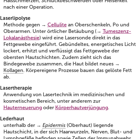
Halsschmerzen, Schluckbeschwerden oder Heiserkeit
nach einer Operation.
Laserlipolyse
Methode gegen →
Cellulite
an Oberschenkeln, Po und
Oberarmen. Unter örtlicher Betäubung (→
Tumeszenz-
Lokalanästhesie
) wird eine Lasersonde direkt in das
Fettgewebe eingeführt. Gebündeltes, energetisches Licht
lockert, erhitzt und verflüssigt das Fettgewebe der
obersten Hautschichten. Zudem zieht sich das
Bindegewebe zusammen, die Haut bildet neues →
Kollagen
. Körpereigene Prozesse bauen das gelöste Fett
ab.
Lasertherapie
Anwendung von Lasertechnik im medizinischen und
kosmetischen Bereich, unter anderem zur
Hauterneuerung
oder
Körperhautverjüngung
.
Lederhaut
unterhalb der →
Epidermis
(Oberhaut) liegende
Hautschicht, in der sich Haarwurzeln, Nerven, Blut- und
Lymphgefäße befinden sowie Zellen der Immunabwehr,