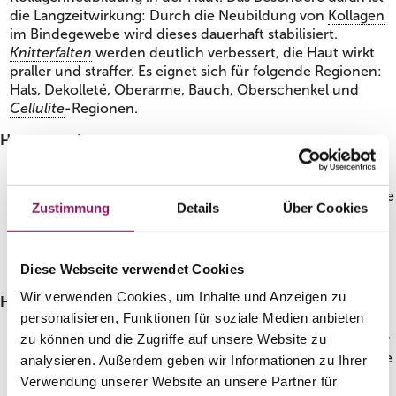
die Langzeitwirkung: Durch die Neubildung von
Kollagen
im Bindegewebe wird dieses dauerhaft stabilisiert.
Knitterfalten
werden deutlich verbessert, die Haut wirkt
praller und straffer. Es eignet sich für folgende Regionen:
Hals, Dekolleté, Oberarme, Bauch, Oberschenkel und
Cellulite
-Regionen.
Hautscreening
Untersuchung, die Vorstufen, Frühstadien und
Risikofaktoren von Hautkrebs feststellt. Mit einem
Auflichtmikroskop suchen Dermatologen systematisch die
Zustimmung
Details
Über Cookies
gesamte Haut nach Veränderungen ab. Es empfiehlt sich,
diese Form der
Hautkrebsvorsorge
regelmäßig
durchzuführen, auch um gefährliche
Pigmentmale
Diese Webseite verwendet Cookies
frühzeitig von gutartigen Muttermalen zu unterscheiden.
Wir verwenden Cookies, um Inhalte und Anzeigen zu
High SMAS-Technik
personalisieren, Funktionen für soziale Medien anbieten
Methode zur
Hals-Wangen-Straffung
in Kombination mit
Volumenaufbau. „High“ bedeutet, die Straffung setzt über
zu können und die Zugriffe auf unsere Website zu
dem Jochbein an. Das heißt: Die Wangen und der mittlere
analysieren. Außerdem geben wir Informationen zu Ihrer
Gesichtsteil werden gestrafft. „SMAS“ steht für
Verwendung unserer Website an unsere Partner für
s
uperfizielles
m
uskulo
a
poneurotisches
S
ystem. Diese Art