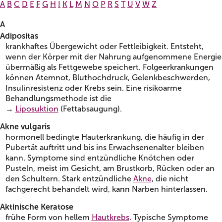
A
B
C
D
E
F
G
H
I
K
L
M
N
O
P
R
S
T
U
V
W
Z
A
Adipositas
krankhaftes Übergewicht oder Fettleibigkeit. Entsteht,
wenn der Körper mit der Nahrung aufgenommene Energie
übermäßig als Fettgewebe speichert. Folgeerkrankungen
können Atemnot, Bluthochdruck, Gelenkbeschwerden,
Insulinresistenz oder Krebs sein. Eine risikoarme
Behandlungsmethode ist die
→
Liposuktion
(Fettabsaugung).
Akne vulgaris
hormonell bedingte Hauterkrankung, die häufig in der
Pubertät auftritt und bis ins Erwachsenenalter bleiben
kann. Symptome sind entzündliche Knötchen oder
Pusteln, meist im Gesicht, am Brustkorb, Rücken oder an
den Schultern. Stark entzündliche
Akne
, die nicht
fachgerecht behandelt wird, kann Narben hinterlassen.
Aktinische Keratose
frühe Form von hellem
Hautkrebs
. Typische Symptome