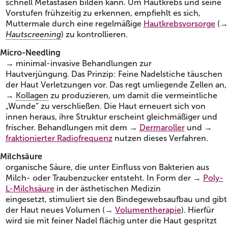
schnell Metastasen bilden kann. Um Hautkrebs und seine
Vorstufen frühzeitig zu erkennen, empfiehlt es sich,
Muttermale durch eine regelmäßige
Hautkrebsvorsorge
(→
Hautscreening
) zu kontrollieren.
Micro-Needling
→ minimal-invasive Behandlungen zur
Hautverjüngung. Das Prinzip: Feine Nadelstiche täuschen
der Haut Verletzungen vor. Das regt umliegende Zellen an,
→
Kollagen
zu produzieren, um damit die vermeintliche
„Wunde“ zu verschließen. Die Haut erneuert sich von
innen heraus, ihre Struktur erscheint gleichmäßiger und
frischer. Behandlungen mit dem →
Dermaroller
und →
fraktionierter Radiofrequenz
nutzen dieses Verfahren.
Milchsäure
organische Säure, die unter Einfluss von Bakterien aus
Milch- oder Traubenzucker entsteht. In Form der →
Poly-
L-Milchsäure
in der ästhetischen Medizin
eingesetzt, stimuliert sie den Bindegewebsaufbau und gibt
der Haut neues Volumen (→
Volumentherapie
). Hierfür
wird sie mit feiner Nadel flächig unter die Haut gespritzt