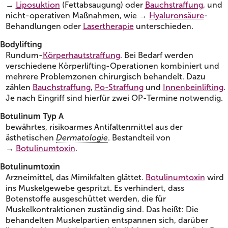
→
Liposuktion
(Fettabsaugung) oder
Bauchstraffung
, und
nicht-operativen Maßnahmen, wie →
Hyaluronsäure
-
Behandlungen oder
Lasertherapie
unterschieden.
Bodylifting
Rundum-
Körperhautstraffung
. Bei Bedarf werden
verschiedene Körperlifting-Operationen kombiniert und
mehrere Problemzonen chirurgisch behandelt. Dazu
zählen
Bauchstraffung
,
Po-Straffung
und
Innenbeinlifting
.
Je nach Eingriff sind hierfür zwei OP-Termine notwendig.
Botulinum Typ A
bewährtes, risikoarmes Antifaltenmittel aus der
ästhetischen
Dermatologie
. Bestandteil von
→
Botulinumtoxin
.
Botulinumtoxin
Arzneimittel, das Mimikfalten glättet.
Botulinumtoxin
wird
ins Muskelgewebe gespritzt. Es verhindert, dass
Botenstoffe ausgeschüttet werden, die für
Muskelkontraktionen zuständig sind. Das heißt: Die
behandelten Muskelpartien entspannen sich, darüber