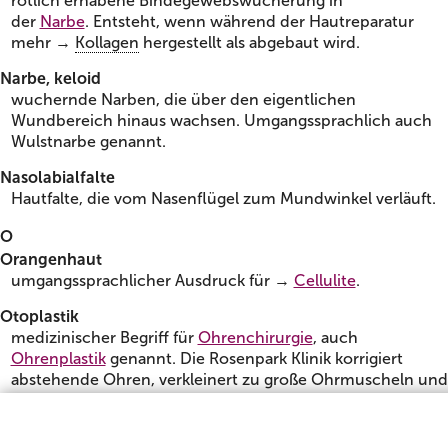
rötlich erhabene Bindegewebswucherung in
der
Narbe
. Entsteht, wenn während der Hautreparatur
mehr →
Kollagen
hergestellt als abgebaut wird.
Narbe, keloid
wuchernde Narben, die über den eigentlichen
Wundbereich hinaus wachsen. Umgangssprachlich auch
Wulstnarbe genannt.
Nasolabialfalte
Hautfalte, die vom Nasenflügel zum Mundwinkel verläuft.
O
Orangenhaut
umgangssprachlicher Ausdruck für →
Cellulite
.
Otoplastik
medizinischer Begriff für
Ohrenchirurgie
, auch
Ohrenplastik
genannt. Die Rosenpark Klinik korrigiert
abstehende Ohren, verkleinert zu große Ohrmuscheln und
korrigiert Operationen, die in anderen Kliniken schief
gelaufen sind.