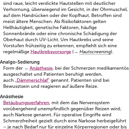
sind raue, leicht verdickte Hautstellen mit deutlicher
Verhornung, überwiegend im Gesicht, in der Ohrmuschel,
auf dem Handrücken oder der Kopfhaut. Betroffen sind
meist ältere Menschen. Als Risikofaktoren gelten
Hellhäutigkeit, genetische Faktoren, häufige
Sonnenbrände oder eine chronische Schädigung der
Oberhaut durch UV-Licht. Um Hautkrebs und seine
Vorstufen frühzeitig zu erkennen, empfiehlt sich eine
regelmäßige
Hautkrebsvorsorge
(→
Hautscreening
).
Analgo-Sedierung
Form der →
Anästhesie
, bei der Schmerzen medikamentös
ausgeschaltet und Patienten beruhigt werden,
auch
„Dämmerschlaf“
genannt. Patienten sind bei
Bewusstsein und reagieren auf äußere Reize.
Anästhesie
Betäubungsverfahren
, mit dem das Nervensystem
vorübergehend unempfindlich gegenüber Reizen wird;
auch Narkose genannt. Für operative Eingriffe wird
Schmerzfreiheit gezielt durch eine Narkose herbeigeführt
– je nach Bedarf nur für einzelne Körperregionen oder bis