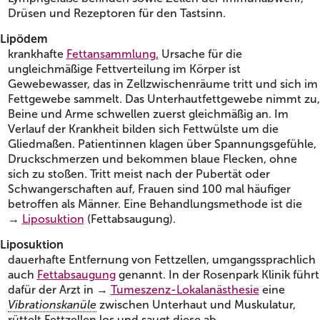
Drüsen und Rezeptoren für den Tastsinn.
Lipödem
krankhafte
Fettansammlung.
Ursache für die
ungleichmäßige Fettverteilung im Körper ist
Gewebewasser, das in Zellzwischenräume tritt und sich im
Fettgewebe sammelt. Das Unterhautfettgewebe nimmt zu,
Beine und Arme schwellen zuerst gleichmäßig an. Im
Verlauf der Krankheit bilden sich Fettwülste um die
Gliedmaßen. Patientinnen klagen über Spannungsgefühle,
Druckschmerzen und bekommen blaue Flecken, ohne
sich zu stoßen. Tritt meist nach der Pubertät oder
Schwangerschaften auf, Frauen sind 100 mal häufiger
betroffen als Männer. Eine Behandlungsmethode ist die
→
Liposuktion
(Fettabsaugung).
Liposuktion
dauerhafte Entfernung von Fettzellen, umgangssprachlich
auch
Fettabsaugung
genannt. In der Rosenpark Klinik führt
dafür der Arzt in →
Tumeszenz-Lokalanästhesie
eine
Vibrationskanüle
zwischen Unterhaut und Muskulatur,
rüttelt Fettzellen los und saugt diese ab.