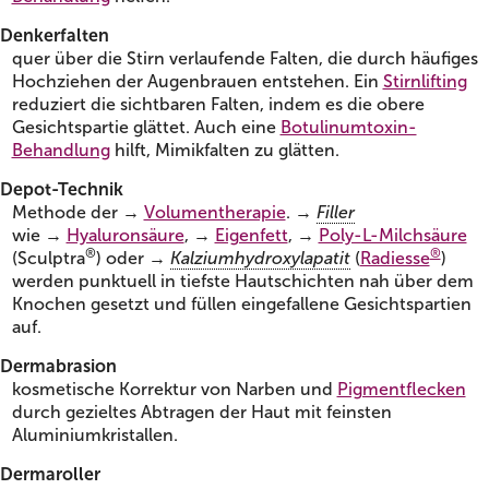
Denkerfalten
quer über die Stirn verlaufende Falten, die durch häufiges
Hochziehen der Augenbrauen entstehen. Ein
Stirnlifting
reduziert die sichtbaren Falten, indem es die obere
Gesichtspartie glättet. Auch eine
Botulinumtoxin-
Behandlung
hilft, Mimikfalten zu glätten.
Depot-Technik
Methode der →
Volumentherapie
. →
Filler
wie →
Hyaluronsäure
, →
Eigenfett
, →
Poly-L-Milchsäure
®
®
(Sculptra
) oder →
Kalziumhydroxylapatit
(
Radiesse
)
werden punktuell in tiefste Hautschichten nah über dem
Knochen gesetzt und füllen eingefallene Gesichtspartien
auf.
Dermabrasion
kosmetische Korrektur von Narben und
Pigmentflecken
durch gezieltes Abtragen der Haut mit feinsten
Aluminiumkristallen.
Dermaroller