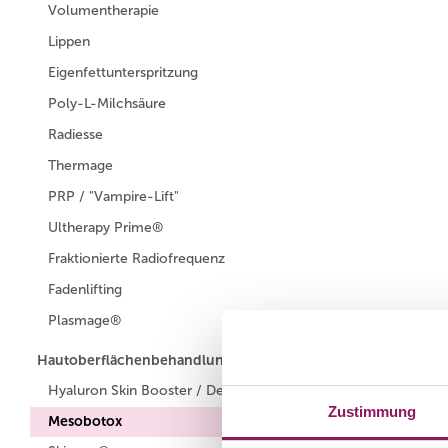
Volumentherapie
Lippen
Eigenfettunterspritzung
Poly-L-Milchsäure
Radiesse
Thermage
PRP / "Vampire-Lift"
Ultherapy Prime®
Fraktionierte Radiofrequenz
Fadenlifting
Plasmage®
Hautoberflächenbehandlung / Hautästhetik
Hyaluron Skin Booster / Deep Meso
Zustimmung
Mesobotox