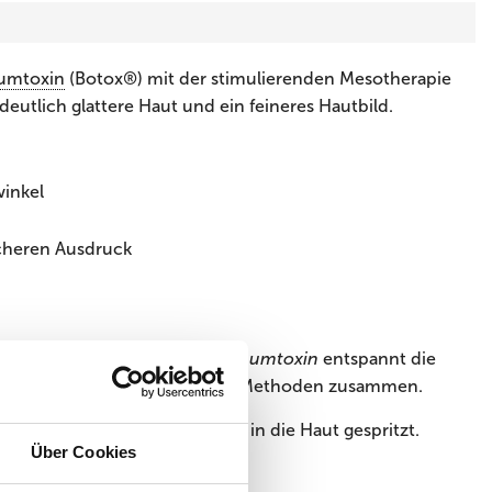
numtoxin
(Botox®) mit der stimulierenden Mesotherapie
deutlich glattere Haut und ein feineres Hautbild.
winkel
scheren Ausdruck
n zur Selbsterneuerung,
Botulinumtoxin
entspannt die
botox führt die Vorteile beider Methoden zusammen.
hen Injektionen oberflächlich in die Haut gespritzt.
Über Cookies