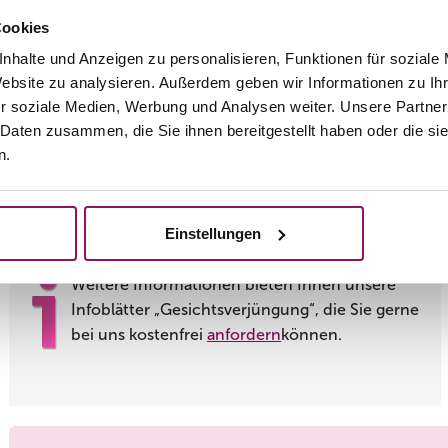
Cookies
Die Injektionen sind wenig schmerzhaft – auf Wunsch kan
rund 20 Minuten einwirkt. Ergänzende Informationen über
nhalte und Anzeigen zu personalisieren, Funktionen für soziale
Website zu analysieren. Außerdem geben wir Informationen zu I
unter
Anästhesie
.
r soziale Medien, Werbung und Analysen weiter. Unsere Partner
Wann bin ich wieder einsatzfähig
 Daten zusammen, die Sie ihnen bereitgestellt haben oder die s
n.
Sofort. Nach der ambulanten Behandlung, die etwa 30 Min
Ihrem Alltag nachgehen, arbeiten oder Sport treiben. Mö
Einstichstellen können Sie überschminken.
Einstellungen
Weitere Informationen bieten Ihnen unsere
Infoblätter „Gesichtsverjüngung“, die Sie gerne
bei uns kostenfrei
anfordern
können.