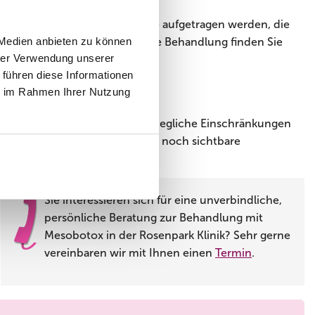
n jedoch eine Anästhesiecreme aufgetragen werden, die
 Ihre angenehme, schmerzfreie Behandlung finden Sie
 Medien anbieten zu können
hrer Verwendung unserer
 führen diese Informationen
?
ie im Rahmen Ihrer Nutzung
uten dauert, können Sie ohne jegliche Einschränkungen
gliche Hämatome oder zunächst noch sichtbare
Akzeptieren
Sie interessieren sich für eine unverbindliche,
persönliche Beratung zur Behandlung mit
Mesobotox in der Rosenpark Klinik? Sehr gerne
vereinbaren wir mit Ihnen einen
Termin
.