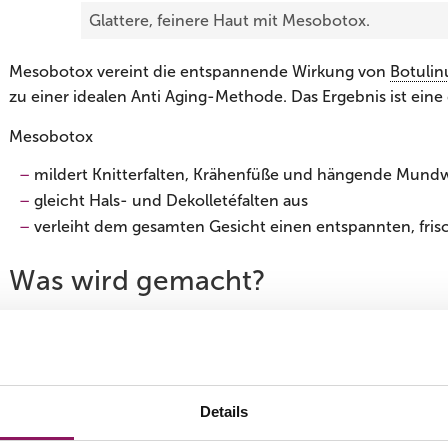
Glattere, feinere Haut mit Mesobotox.
Mesobotox vereint die entspannende Wirkung von
Botuli
zu einer idealen Anti Aging-Methode. Das Ergebnis ist eine 
Mesobotox
mildert Knitterfalten, Krähenfüße und hängende Mund
gleicht Hals- und Dekolletéfalten aus
verleiht dem gesamten Gesicht einen entspannten, fri
Was wird gemacht?
Mesotherapie
stimuliert die Haut mit feinsten Nadelstiche
Muskulatur und glättet die darüber liegende Haut – Meso
Dafür wird
Botulinumtoxin
mit einer Mikronadel und vielfac
Details
Ist eine Betäubung notwendig?