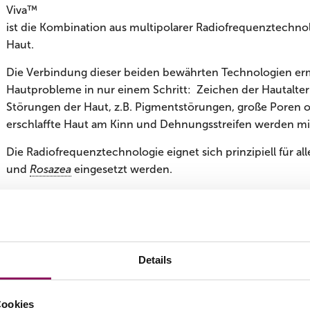
Viva™
ist die Kombination aus multipolarer Radiofrequenztechno
Haut.
Die Verbindung dieser beiden bewährten Technologien erm
Hautprobleme in nur einem Schritt: Zeichen der Hautalter
Störungen der Haut, z.B. Pigmentstörungen, große Poren 
erschlaffte Haut am Kinn und Dehnungsstreifen werden mit
Die Radiofrequenztechnologie eignet sich prinzipiell für 
und
Rosazea
eingesetzt werden.
Venus Viva™ verwendet die NanoFractional Radiofrequenz
Erwärmung des Gewebes permanent kontrolliert und die B
Was wird gemacht?
Details
Die zu behandelnde Zone wird mit dem Venus Viva- Behan
Behandlung wird zwischen zwei Aufsätzen gewählt. So kan
Cookies