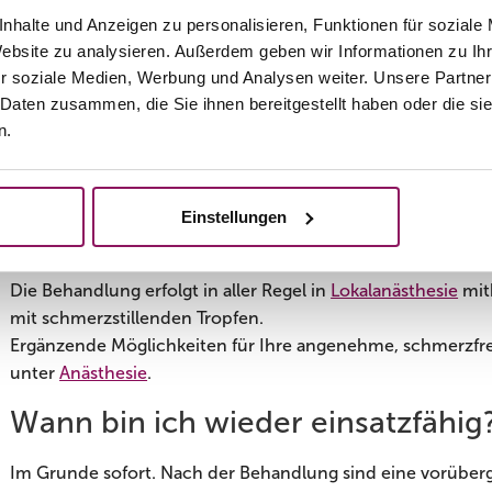
verzichtet werden, um die Haut nicht zu sehr zu reizen.
nhalte und Anzeigen zu personalisieren, Funktionen für soziale
Website zu analysieren. Außerdem geben wir Informationen zu I
Der Hauptbehandlungskopf ist zur Hautoberflächenbehandlu
r soziale Medien, Werbung und Analysen weiter. Unsere Partner
Hauterneuerung anregen. Auf die Haut aufgesetzt werden m
 Daten zusammen, die Sie ihnen bereitgestellt haben oder die s
Verletzungen gesetzt und in der Tiefe zirkuliert gleichzeit
n.
das Gewebe erhitzt und die Neubildung von
Kollagen
erzeu
Einstellungen
Ist eine Betäubung notwendig?
Die Behandlung erfolgt in aller Regel in
Lokalanästhesie
mit
mit schmerzstillenden Tropfen.
Ergänzende Möglichkeiten für Ihre angenehme, schmerzfre
unter
Anästhesie
.
Wann bin ich wieder einsatzfähig
Im Grunde sofort. Nach der Behandlung sind eine vorübe