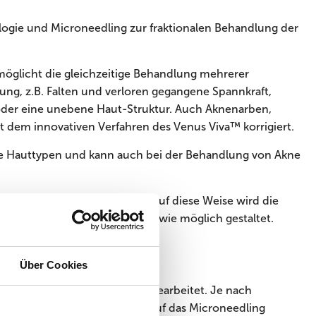
logie und Microneedling zur fraktionalen Behandlung der
öglicht die gleichzeitige Behandlung mehrerer
ung, z.B. Falten und verloren gegangene Spannkraft,
oder eine unebene Haut-Struktur. Auch Aknenarben,
 dem innovativen Verfahren des Venus Viva™ korrigiert.
alle Hauttypen und kann auch bei der Behandlung von Akne
™ und SmartScan™ Technik. Auf diese Weise wird die
ehandlung wird so angenehm wie möglich gestaltet.
Über Cookies
dlungskopf flächendeckend bearbeitet. Je nach
n bei
Rosazea
-Patienten z.B. auf das Microneedling